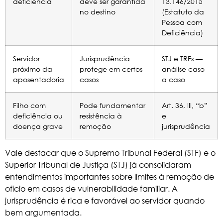
deficiência
deve ser garantida
13.146/2015
no destino
(Estatuto da
Pessoa com
Deficiência)
Servidor
Jurisprudência
STJ e TRFs —
próximo da
protege em certos
análise caso
aposentadoria
casos
a caso
Filho com
Pode fundamentar
Art. 36, III, “b”
deficiência ou
resistência à
e
doença grave
remoção
jurisprudência
Vale destacar que o Supremo Tribunal Federal (STF) e o
Superior Tribunal de Justiça (STJ) já consolidaram
entendimentos importantes sobre limites à remoção de
ofício em casos de vulnerabilidade familiar. A
jurisprudência é rica e favorável ao servidor quando
bem argumentada.