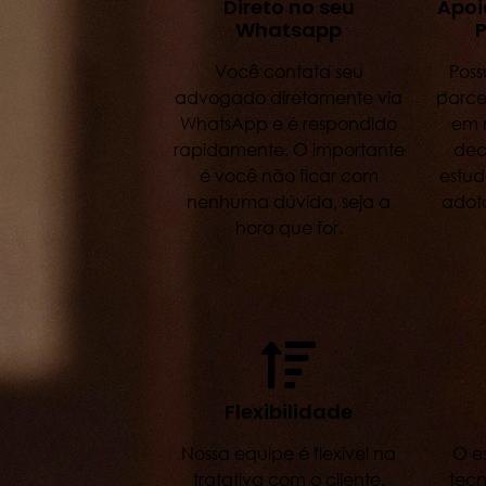
Direto no seu
Apoi
Whatsapp
P
Você contata seu
Pos
advogado diretamente via
parce
WhatsApp e é respondido
em 
rapidamente. O importante
dec
é você não ficar com
estud
nenhuma dúvida, seja a
adot
hora que for.
Flexibilidade
Nossa equipe é flexível na
O e
tratativa com o cliente.
tecn