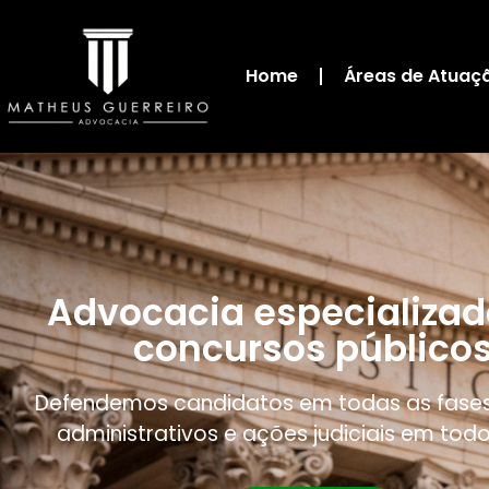
Home
Áreas de Atuaç
Advocacia especializa
concursos público
Defendemos candidatos em todas as fases
administrativos e ações judiciais em todo 