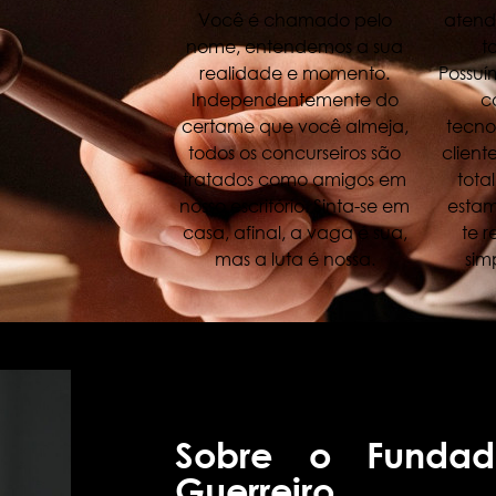
Você é chamado pelo
atend
nome, entendemos a sua
t
realidade e momento.
Possuí
Independentemente do
c
certame que você almeja,
tecno
todos os concurseiros são
client
tratados como amigos em
tota
nosso escritório. Sinta-se em
estam
casa, afinal, a vaga é sua,
te 
mas a luta é nossa.
sim
Sobre o Fundad
Guerreiro