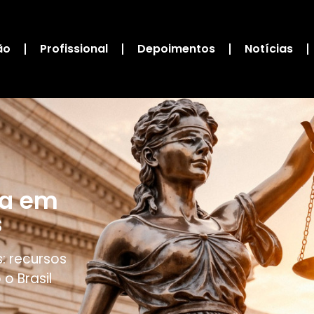
ão
Profissional
Depoimentos
Notícias
da em
s
: recursos
o Brasil