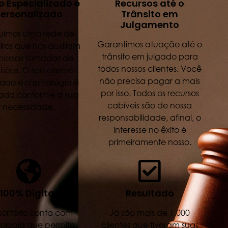
o Especializado e
Recursos até o
ersonalizado
Trânsito em
Julgamento
suímos uma rede de
Garantimos atuação até o
iros que nos auxiliam
trânsito em julgado para
nossas tomadas de
todos nossos clientes. Você
isões. O seu caso é
não precisa pagar a mais
ado e a estratégia é
por isso. Todos os recursos
ada conforme a sua
cabíveis são de nossa
necessidade.
responsabilidade, afinal, o
interesse no êxito é
primeiramente nosso.
100% Digital
Resultado
scritório conta com
Já são mais de 1.000
ologia que permite
clientes que tiveram suas