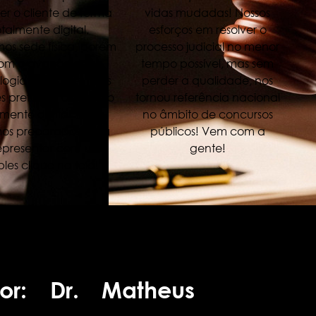
er o cliente de forma
vidas mudadas! Nossos
otalmente digital.
esforços em resolver o
mos sede física, porém
processo judicial no menor
om o avanço da
tempo possível, mas sem
logia, cada vez mais
perder a qualidade, nos
es preferem o contato
tornou referência nacional
lmente digital. E nós
no âmbito de concursos
os preparados para
públicos! Vem com a
representar com um
gente!
ples clique na tela!
or: Dr. Matheus