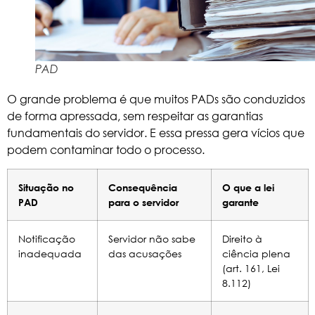
PAD
O grande problema é que muitos PADs são conduzidos
de forma apressada, sem respeitar as garantias
fundamentais do servidor. E essa pressa gera vícios que
podem contaminar todo o processo.
Situação no
Consequência
O que a lei
PAD
para o servidor
garante
Notificação
Servidor não sabe
Direito à
inadequada
das acusações
ciência plena
(art. 161, Lei
8.112)