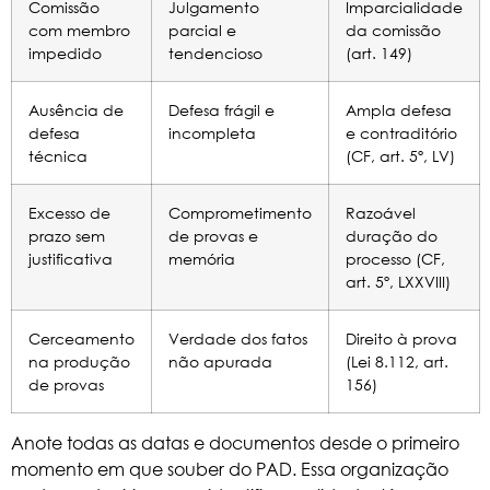
Comissão
Julgamento
Imparcialidade
com membro
parcial e
da comissão
impedido
tendencioso
(art. 149)
Ausência de
Defesa frágil e
Ampla defesa
defesa
incompleta
e contraditório
técnica
(CF, art. 5º, LV)
Excesso de
Comprometimento
Razoável
prazo sem
de provas e
duração do
justificativa
memória
processo (CF,
art. 5º, LXXVIII)
Cerceamento
Verdade dos fatos
Direito à prova
na produção
não apurada
(Lei 8.112, art.
de provas
156)
Anote todas as datas e documentos desde o primeiro
momento em que souber do PAD. Essa organização