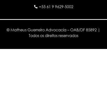
+55 61 9 9629-5002
© Matheus Guerreiro Advocacia – OAB/DF 85892 |
Todos os direitos reservados