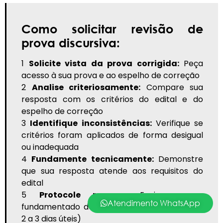
Como solicitar revisão de
prova discursiva:
1
Solicite vista da prova corrigida:
Peça
acesso à sua prova e ao espelho de correção
2
Analise criteriosamente:
Compare sua
resposta com os critérios do edital e do
espelho de correção
3
Identifique inconsistências:
Verifique se
critérios foram aplicados de forma desigual
ou inadequada
4
Fundamente tecnicamente:
Demonstre
que sua resposta atende aos requisitos do
edital
5
Protocole recurso:
Envie recurso
Atendimento WhatsApp
fundamentado dentro do prazo (geralmente
2 a 3 dias úteis)