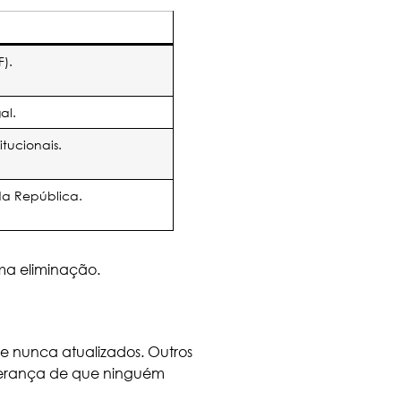
F).
al.
tucionais.
 da República.
ma eliminação.
 e nunca atualizados. Outros
sperança de que ninguém