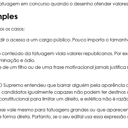
atuagem em concurso quando o desenho ofender valores c
mples
s os casos:
edir o acesso a um cargo público. Pouco importa o tamanho
 conteúdo da tatuagem viola valores republicanos. Por ex
iminação e ódio.
de um filho ou de uma frase motivacional jamais justific
 O Supremo entendeu que barrar alguém pela aparência 
dois candidatos igualmente capazes não podem ter destinos
stitucional para limitar um direito, e estética não é razão
A tese vale mesmo para tatuagens grandes ou que apare
 forma direta. Portanto, se o seu edital usa essa expressão