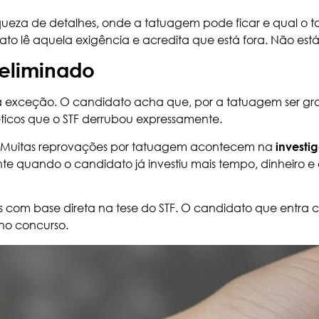
 riqueza de detalhes, onde a tatuagem pode ficar e qual o
dato lê aquela exigência e acredita que está fora. Não está
eliminado
 exceção. O candidato acha que, por a tatuagem ser gran
téticos que o STF derrubou expressamente.
e. Muitas reprovações por tatuagem acontecem na
investi
nte quando o candidato já investiu mais tempo, dinheiro e e
os com base direta na tese do STF. O candidato que entra
 no concurso.