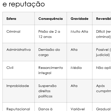
e reputação
Esfera
Consequência
Gravidade
Reversib
Criminal
Prisão de 2 a
Muito Alta
Difícil (r
12 anos
criminal)
Administrativa
Demissão do
Alta
Possível
cargo
judicial)
Civil
Ressarcimento
Média
Não apl
integral
Improbidade
Suspensão
Alta
Após
direitos
cumprim
políticos
Reputacional
Danos à
Variável
Gradual