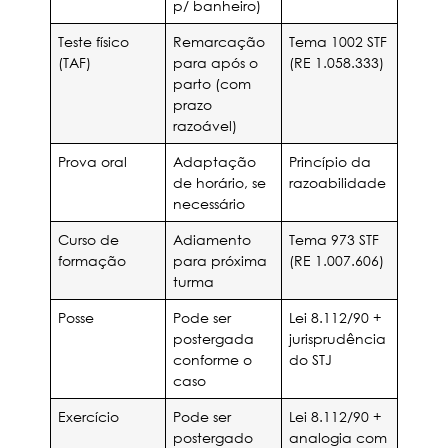
p/ banheiro)
Teste físico
Remarcação
Tema 1002 STF
(TAF)
para após o
(RE 1.058.333)
parto (com
prazo
razoável)
Prova oral
Adaptação
Princípio da
de horário, se
razoabilidade
necessário
Curso de
Adiamento
Tema 973 STF
formação
para próxima
(RE 1.007.606)
turma
Posse
Pode ser
Lei 8.112/90 +
postergada
jurisprudência
conforme o
do STJ
caso
Exercício
Pode ser
Lei 8.112/90 +
postergado
analogia com