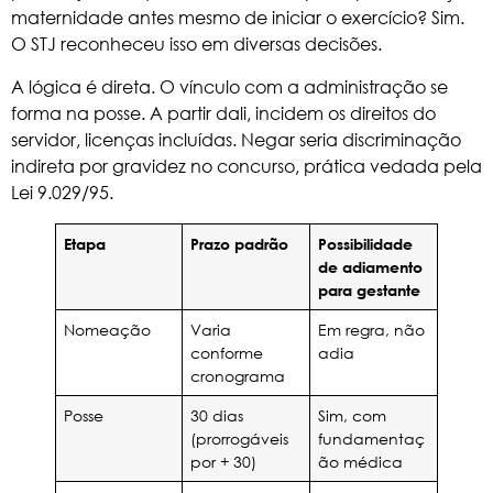
maternidade antes mesmo de iniciar o exercício? Sim.
O STJ reconheceu isso em diversas decisões.
A lógica é direta. O vínculo com a administração se
forma na posse. A partir dali, incidem os direitos do
servidor, licenças incluídas. Negar seria discriminação
indireta por gravidez no concurso, prática vedada pela
Lei 9.029/95.
Etapa
Prazo padrão
Possibilidade
de adiamento
para gestante
Nomeação
Varia
Em regra, não
conforme
adia
cronograma
Posse
30 dias
Sim, com
(prorrogáveis
fundamentaç
por + 30)
ão médica