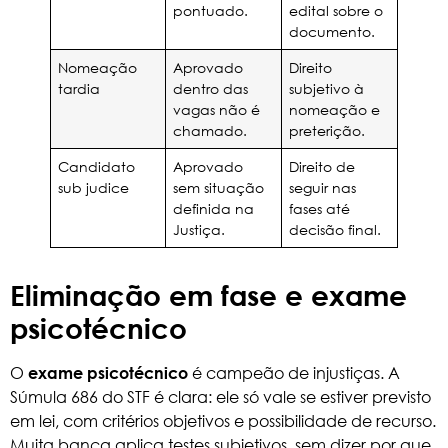
pontuado.
edital sobre o
documento.
Nomeação
Aprovado
Direito
tardia
dentro das
subjetivo à
vagas não é
nomeação e
chamado.
preterição.
Candidato
Aprovado
Direito de
sub judice
sem situação
seguir nas
definida na
fases até
Justiça.
decisão final.
Eliminação em fase e exame
psicotécnico
O
é campeão de injustiças. A
exame psicotécnico
Súmula 686 do STF é clara: ele só vale se estiver previsto
em lei, com critérios objetivos e possibilidade de recurso.
Muita banca aplica testes subjetivos, sem dizer por que