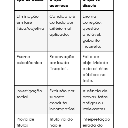
acontece
discute
Eliminação
Candidato é
Erro na
em fase
cortado por
correção,
física/objetiva
critério mal
questão
aplicado.
anulável,
gabarito
incorreto.
Exame
Reprovação
Falta de
psicotécnico
por laudo
objetividade
“inapto”.
e de critérios
públicos no
teste.
Investigação
Exclusão por
Ausência de
social
suposta
provas, fatos
conduta
antigos ou
incompatível.
irrelevantes.
Prova de
Título válido
Interpretação
títulos
não é
errada do