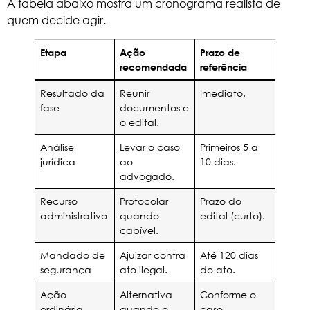
A tabela abaixo mostra um cronograma realista de
quem decide agir.
Etapa
Ação
Prazo de
recomendada
referência
Resultado da
Reunir
Imediato.
fase
documentos e
o edital.
Análise
Levar o caso
Primeiros 5 a
jurídica
ao
10 dias.
advogado.
Recurso
Protocolar
Prazo do
administrativo
quando
edital (curto).
cabível.
Mandado de
Ajuizar contra
Até 120 dias
segurança
ato ilegal.
do ato.
Ação
Alternativa
Conforme o
ordinária
quando o
caso.